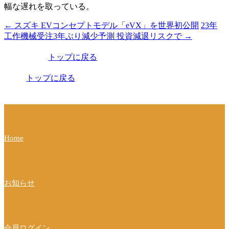
幅な遅れを取っている。
←
スズキ EVコンセプトモデル「eVX」を世界初公開
23年
投
工作機械受注3年ぶり減少予測 投資減退リスクで
→
稿
トップに戻る
ナ
ビ
トップに戻る
ゲ
ー
シ
Home
ョ
ン
お知らせ
会員ログイン