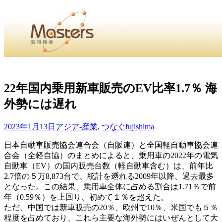
・
Home
・ ・
組合概要
・ ・
事業部会紹介
・ ・
組合員紹
せ
・
22年国内乗用新車販売のEV比率1.7％ 海
外勢には遅れ
・Home・ ・理 念・ ・沿 革・ ・組織図・ ・会
協同組合Masters／
2023年1月13日
アジア-産業
,
つなぐ
fujishima
国土交通省・経済産業省・農林水産省・厚生労働省 認可
日本自動車販売協会連合会（自販連）と全国軽自動車協会連
合会（全軽自協）のまとめによると、乗用車の2022年の電気
Masters組合員ログイン
自動車（EV）の国内販売台数（軽自動車含む）は、前年比
2.7倍の５万8,873台で、統計を遡れる2009年以降、過去最多
となった。この結果、乗用車全体に占める割合は1.71％で前
年（0.59％）を上回り、初めて１％を超えた。
ただ、中国では新車販売の20％、欧州で10％、米国でも５％
程度を占めており、これら主要な海外勢にはいぜんとして大