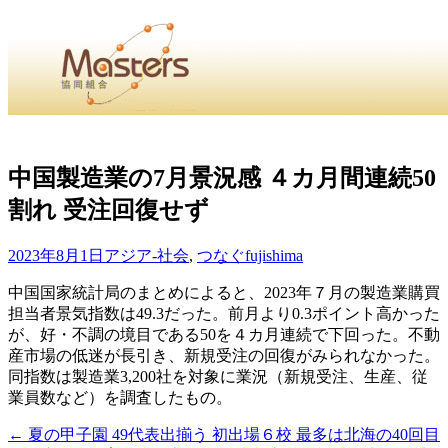
・
Home
・ ・
組合概要
・ ・
事業部会紹介
・ ・
組合員紹
せ
・
中国製造業の7月景況感 ４カ月間連続50
割れ 受注回復せず
・Home・ ・理 念・ ・沿 革・ ・組織図・ ・会
協同組合Masters／
2023年8月1日
アジア-社会
,
つなぐ
fujishima
国土交通省・経済産業省・農林水産省・厚生労働省 認可
中国国家統計局のまとめによると、2023年７月の製造業購買
担当者景気指数は49.3だった。前月より0.3ポイント高かった
Masters組合員ログイン
が、好・不調の境目である50を４カ月連続で下回った。不動
産市場の低迷が長引き、新規受注の回復がみられなかった。
同指数は製造業3,200社を対象に業況（新規受注、生産、従
業員数など）を調査したもの。
←
夏の甲子園 49代表出揃う 初出場６校 最多は北海の40回目
投