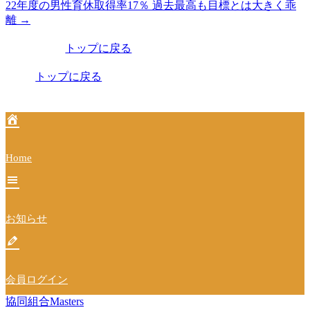
22年度の男性育休取得率17％ 過去最高も目標とは大きく乖
稿
離
→
ナ
トップに戻る
ビ
トップに戻る
ゲ
ー
シ
ョ
Home
ン
お知らせ
会員ログイン
協同組合Masters