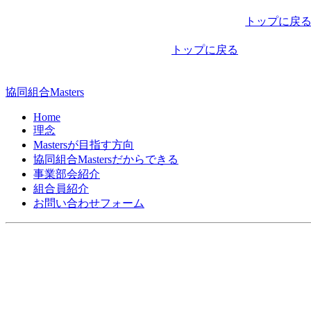
稿
トップに戻
ナ
トップに戻る
ビ
ゲ
協同組合Masters
ー
Home
シ
理念
Mastersが目指す方向
ョ
協同組合Mastersだからできる
ン
事業部会紹介
組合員紹介
お問い合わせフォーム