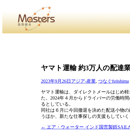
・
Home
・ ・
組合概要
・ ・
事業部会紹介
・ ・
組合員紹
せ
・
・Home・ ・理 念・ ・沿 革・ ・組織図・ ・会
ヤマト運輸 約3万人の配達
協同組合Masters／
国土交通省・経済産業省・農林水産省・厚生労働省 認可
2023年9月26日
アジア-産業
,
つなぐ
fujishima
Masters組合員ログイン
ヤマト運輸は、ダイレクトメールはじめ軽
た。2024年４月からドライバーの労働
るとしている。
同社は６月に今回撤退を決めた配送小物の
うほか、新たな仕事探しの支援もしていく
←
エア・ウォーター インド国営製鉄SAI
投