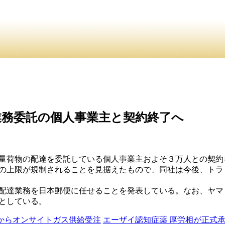
介
・ ・
お問合
員紹介・
業務委託の個人事業主と契約終了へ
量荷物の配達を委託している個人事業主およそ３万人との契約を
時間の上限が規制されることを見据えたもので、同社は今後、ト
配達業務を日本郵便に任せることを発表している。なお、ヤマ
としている。
Lからオンサイトガス供給受注
エーザイ認知症薬 厚労相が正式