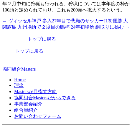
年２月中旬に狩猟も行われる。狩猟については本年度の枠が
100頭と定められており、これも200頭へ拡大するという。
←
ヴィッセル神戸 参入27年目で悲願のサッカーJ1初優勝
大
投
関霧島 九州場所で２度目の賜杯 24年初場所 綱取りに挑む
→
稿
トップに戻る
ナ
ビ
トップに戻る
ゲ
ー
協同組合Masters
シ
Home
理念
ョ
Mastersが目指す方向
ン
協同組合Mastersだからできる
事業部会紹介
組合員紹介
お問い合わせフォーム