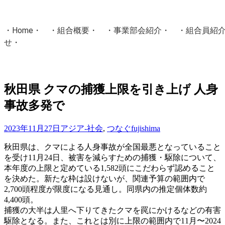
・
Home
・ ・
組合概要
・ ・
事業部会紹介
・ ・
組合員紹
せ
・
・Home・ ・理 念・ ・沿 革・ ・組織図・ ・会
協同組合Masters／
秋田県 クマの捕獲上限を引き上げ 人身
国土交通省・経済産業省・農林水産省・厚生労働省 認可
事故多発で
Masters組合員ログイン
2023年11月27日
アジア-社会
,
つなぐ
fujishima
秋田県は、クマによる人身事故が全国最悪となっていること
を受け11月24日、被害を減らすための捕獲・駆除について、
本年度の上限と定めている1,582頭にこだわらず認めること
を決めた。新たな枠は設けないが、関連予算の範囲内で
2,700頭程度が限度になる見通し。同県内の推定個体数約
4,400頭。
捕獲の大半は人里へ下りてきたクマを罠にかけるなどの有害
駆除となる。また、これとは別に上限の範囲内で11月〜2024