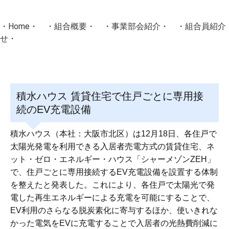
・
Home
・ ・
組合概要
・ ・
事業部会紹介
・ ・
組合員紹介
せ
・
・Home・ ・理 念・ ・沿 革・ ・組織図・ ・会
協同組合Masters／
積水ハウス 賃貸住宅で住戸ごとに専用接
国土交通省・経済産業省・農林水産省・厚生労働省 認可
続のEV充電設備
Masters組合員ログイン
積水ハウス（本社：大阪市北区）は12月18日、各住戸で
太陽光発電を利用できる入居者売電方式の賃貸住宅、ネ
ット・ゼロ・エネルギー・ハウス「シャーメゾンZEH」
で、住戸ごとに専用接続するEV充電設備を設置する体制
を整えたと発表した。これにより、各住戸で太陽光で発
電した再生エネルギーによる充電を可能にすることで、
EV利用のさらなる脱炭素化に寄与するほか、使いきれな
かった電気をEVに充電することで入居者の光熱費削減に