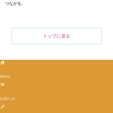
つながる。
投
稿
ナ
トップに戻る
ビ
ゲ
ー
シ
ョ
ン
Home
お知らせ