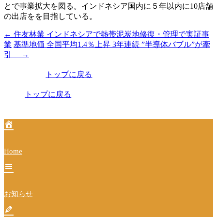
とで事業拡大を図る。インドネシア国内に５年以内に10店舗
の出店をを目指している。
←
住友林業 インドネシアで熱帯泥炭地修復・管理で実証事
投
業
基準地価 全国平均1.4％上昇 3年連続 ”半導体バブル”が牽
稿
引
→
ナ
トップに戻る
ビ
トップに戻る
ゲ
ー
シ
ョ
Home
ン
お知らせ