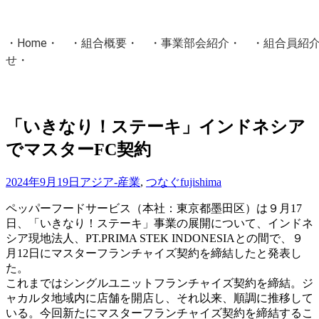
・
Home
・ ・
組合概要
・ ・
事業部会紹介
・ ・
組合員紹
せ
・
・Home・ ・理 念・ ・沿 革・ ・組織図・ ・会
協同組合Masters／
「いきなり！ステーキ」インドネシア
国土交通省・経済産業省・農林水産省・厚生労働省 認可
でマスターFC契約
Masters組合員ログイン
2024年9月19日
アジア-産業
,
つなぐ
fujishima
ペッパーフードサービス（本社：東京都墨田区）は９月17
日、「いきなり！ステーキ」事業の展開について、インドネ
シア現地法人、PT.PRIMA STEK INDONESIAとの間で、９
月12日にマスターフランチャイズ契約を締結したと発表し
た。
これまではシングルユニットフランチャイズ契約を締結。ジ
ャカルタ地域内に店舗を開店し、それ以来、順調に推移して
いる。今回新たにマスターフランチャイズ契約を締結するこ