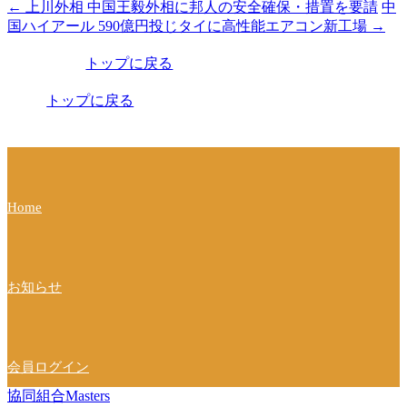
←
上川外相 中国王毅外相に邦人の安全確保・措置を要請
中
投
国ハイアール 590億円投じタイに高性能エアコン新工場
→
稿
トップに戻る
ナ
ビ
トップに戻る
ゲ
ー
シ
Home
ョ
ン
お知らせ
会員ログイン
協同組合Masters