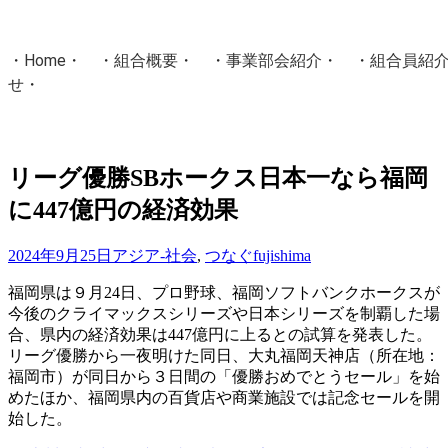
・
Home
・ ・
組合概要
・ ・
事業部会紹介
・ ・
組合員紹
せ
・
・Home・ ・理 念・ ・沿 革・ ・組織図・ ・会
協同組合Masters／
リーグ優勝SBホークス日本一なら福岡
国土交通省・経済産業省・農林水産省・厚生労働省 認可
に447億円の経済効果
Masters組合員ログイン
2024年9月25日
アジア-社会
,
つなぐ
fujishima
福岡県は９月24日、プロ野球、福岡ソフトバンクホークスが
今後のクライマックスシリーズや日本シリーズを制覇した場
合、県内の経済効果は447億円に上るとの試算を発表した。
リーグ優勝から一夜明けた同日、大丸福岡天神店（所在地：
福岡市）が同日から３日間の「優勝おめでとうセール」を始
めたほか、福岡県内の百貨店や商業施設では記念セールを開
始した。