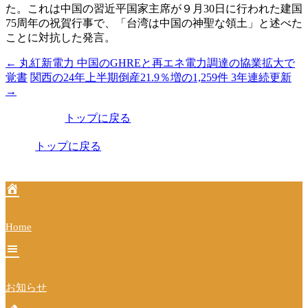
た。これは中国の習近平国家主席が９月30日に行われた建国
75周年の祝賀行事で、「台湾は中国の神聖な領土」と述べた
ことに対抗した発言。
←
丸紅新電力 中国のGHREと再エネ電力調達の協業拡大で
投
覚書
関西の24年上半期倒産21.9％増の1,259件 3年連続更新
稿
→
ナ
トップに戻る
ビ
トップに戻る
ゲ
ー
シ
ョ
Home
ン
お知らせ