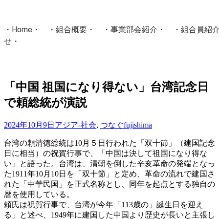
・
Home
・ ・
組合概要
・ ・
事業部会紹介
・ ・
組合員紹
せ
・
・Home・ ・理 念・ ・沿 革・ ・組織図・ ・会
協同組合Masters／
「中国 祖国になり得ない」台湾記念日
国土交通省・経済産業省・農林水産省・厚生労働省 認可
で頼総統が演説
Masters組合員ログイン
2024年10月9日
アジア-社会
,
つなぐ
fujishima
台湾の頼清徳総統は10月５日行われた「双十節」（建国記念
日に相当）の祝賀行事で、「中国は決して祖国になり得な
い」と語った。台湾は、清朝を倒した辛亥革命の発端となっ
た1911年10月10日を「双十節」と定め、革命の流れで建国さ
れた「中華民国」を正式名称とし、同年を起点とする独自の
暦を使用している。
頼氏は祝賀行事で、台湾が今年「113歳の」誕生日を迎え
る」と述べ、1949年に建国した中国より歴史が長いと主張し