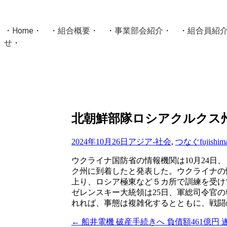
・
Home
・ ・
組合概要
・ ・
事業部会紹介
・ ・
組合員紹
せ
・
・Home・ ・理 念・ ・沿 革・ ・組織図・ ・会
協同組合Masters／
国土交通省・経済産業省・農林水産省・厚生労働省 認可
Masters組合員ログイン
北朝鮮部隊ロシアクルクス州到
2024年10月26日
アジア-社会
,
つなぐ
fujishim
ウクライナ国防省の情報機関は10月24
ク州に到着したと発表した。ウクライナの情
上り、ロシア極東など５カ所で訓練を受け
ゼレンスキー大統領は25日、軍総司令官の
れれば、事態は複雑化するとともに、戦闘
←
船井電機 破産手続きへ 負債額461億円 
投