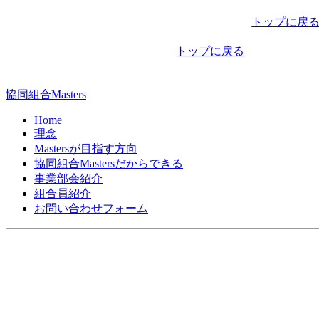
稿
トップに戻
ナ
トップに戻る
ビ
ゲ
協同組合Masters
ー
Home
シ
理念
Mastersが目指す方向
ョ
協同組合Mastersだからできる
ン
事業部会紹介
組合員紹介
お問い合わせフォーム