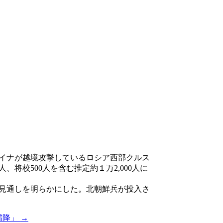
ライナが越境攻撃しているロシア西部クルス
校500人を含む推定約１万2,000人に
の見通しを明らかにした。北朝鮮兵が投入さ
霜降」
→