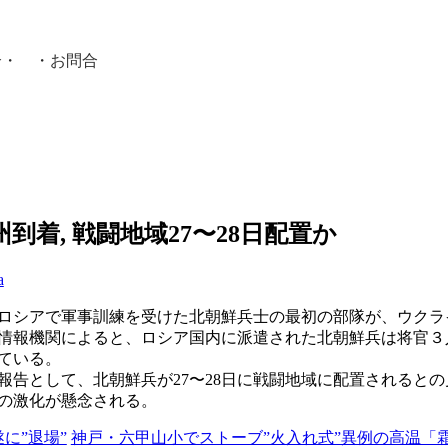
介
・ ・
お問合
員紹介・
着, 戦闘地域27〜28日配置か
a
日、ロシアで軍事訓練を受けた北朝鮮兵士の最初の部隊が、ウク
報機関によると、ロシア国内に派遣された北朝鮮兵は将官３人、将
ている。
報告として、北朝鮮兵が27〜28日に戦闘地域に配置されると
の激化が懸念される。
遂に”退場”
神戸・六甲山小でストーブ”火入れ式”異例の高温「