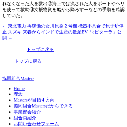
れなくなった人を救出②海上では流された人をボートやヘリ
を使って救助③支援物資を船から降ろすーなどの手順を確認
していた。
←
東北電力 再稼働の女川原発２号機 機器不具合で原子炉停
投
止
スズキ 来春からインドで生産の量産EV「eビターラ」公
稿
開
→
ナ
トップに戻る
ビ
トップに戻る
ゲ
ー
協同組合Masters
シ
Home
ョ
理念
ン
Mastersが目指す方向
協同組合Mastersだからできる
事業部会紹介
組合員紹介
お問い合わせフォーム