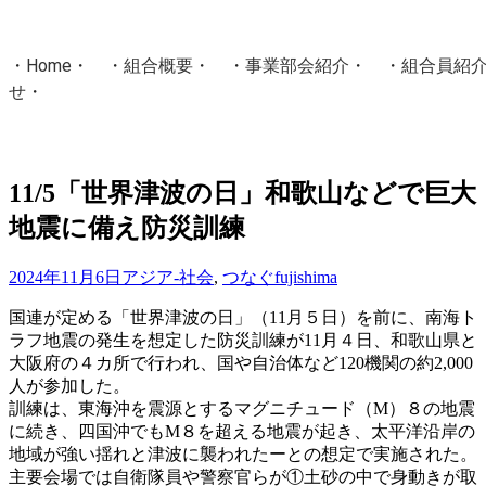
・
Home
・ ・
組合概要
・ ・
事業部会紹介
・ ・
組合員紹
せ
・
・Home・ ・理 念・ ・沿 革・ ・組織図・ ・会
協同組合Masters／
11/5「世界津波の日」和歌山などで巨大
国土交通省・経済産業省・農林水産省・厚生労働省 認可
地震に備え防災訓練
Masters組合員ログイン
2024年11月6日
アジア-社会
,
つなぐ
fujishima
国連が定める「世界津波の日」（11月５日）を前に、南海ト
ラフ地震の発生を想定した防災訓練が11月４日、和歌山県と
大阪府の４カ所で行われ、国や自治体など120機関の約2,000
人が参加した。
訓練は、東海沖を震源とするマグニチュード（M）８の地震
に続き、四国沖でもM８を超える地震が起き、太平洋沿岸の
地域が強い揺れと津波に襲われたーとの想定で実施された。
主要会場では自衛隊員や警察官らが①土砂の中で身動きが取