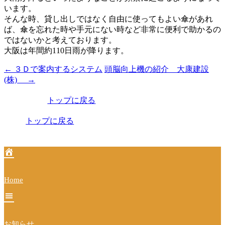
います。
そんな時、貸し出しではなく自由に使ってもよい傘があれ
ば、傘を忘れた時や手元にない時など非常に便利で助かるの
ではないかと考えております。
大阪は年間約110日雨が降ります。
←
３Ｄで案内するシステム
頭脳向上機の紹介 大康建設
投
(株)
→
稿
トップに戻る
ナ
ビ
トップに戻る
ゲ
ー
シ
Home
ョ
ン
お知らせ