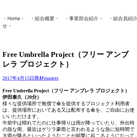
・
Home
・ ・
組合概要
・ ・
事業部会紹介
・ ・
組合員紹
せ
・
・Home・ ・理 念・ ・沿 革・ ・組織図・ ・会
協同組合Masters／
Free Umbrella Project（フリー アンブ
国土交通省・経済産業省・農林水産省・厚生労働省 認可
レラ プロジェクト）
Masters組合員ログイン
2017年4月15日
商材
masters
Free Umbrella Project（フリー アンブレラ プロジェクト）
伊田泰久（20分）
様々な提供場所で無償で傘を提供するプロジェクト利用者
は、提供場所においてある又は配布する傘を、ご自由にお使
いいただけます。
午前中は晴れてたのに仕事帰りは雨が降っていたり、外出時
の急な雨、最近はゲリラ豪雨と言われるような急に短時間で
大雨が降るといったようなことが頻繁に起こるようになって