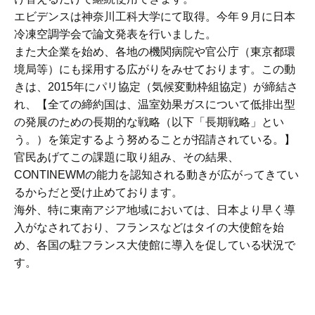
エビデンスは神奈川工科大学にて取得。今年９月に日本
冷凍空調学会で論文発表を行いました。
また大企業を始め、各地の機関病院や官公庁（東京都環
境局等）にも採用する広がりをみせております。この動
きは、2015年にパリ協定（気候変動枠組協定）が締結さ
れ、【全ての締約国は、温室効果ガスについて低排出型
の発展のための長期的な戦略（以下「長期戦略」とい
う。）を策定するよう努めることが招請されている。】
官民あげてこの課題に取り組み、その結果、
CONTINEWMの能力を認知される動きが広がってきてい
るからだと受け止めております。
海外、特に東南アジア地域においては、日本より早く導
入がなされており、フランスなどはタイの大使館を始
め、各国の駐フランス大使館に導入を促している状況で
す。