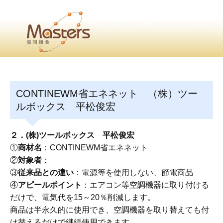
・
Home
・ ・
組合概要
・ ・
事業部会紹介
・ ・
組合員紹介
せ
・
CONTINEWM省エネネット （株）ツー
・Home・ ・理 念・ ・沿 革・ ・組織図・ ・会
ルボックス 平松俊宏
協同組合Masters／
国土交通省・経済産業省・農林水産省・厚生労働省 認可
２．(株)ツールボックス 平松俊宏
①
商材名
：CONTINEWM省エネネット
Masters組合員ログイン
②
対象者
：
③
従来品との違い
：電源等を使用しない、節電商品
④
アピールポイント
：エアコン等空調機器に取り付ける
だけで、電気代を15～20％削減します。
商品は半永久的に使用でき、空調機器を取り替えても付
け替えるだけで継続使用できます。