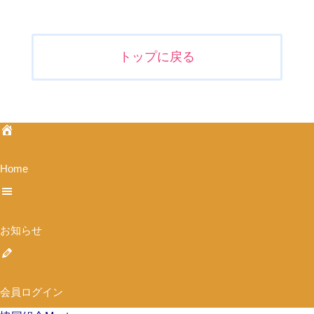
投
稿
ナ
トップに戻る
ビ
ゲ
ー
シ
ョ
ン
Home
お知らせ
会員ログイン