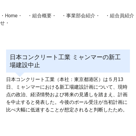
・
Home
・ ・
組合概要
・ ・
事業部会紹介
・ ・
組合員紹介
せ
・
・Home・ ・理 念・ ・沿 革・ ・組織図・ ・会
協同組合Masters／
日本コンクリート工業 ミャンマーの新工
国土交通省・経済産業省・農林水産省・厚生労働省 認可
場建設中止
Masters組合員ログイン
日本コンクリート工業（本社：東京都港区）は５月13
日、ミャンマーにおける新工場建設計画について、現時
点の政治、経済情勢および将来の見通しを踏まえ、計画
を中止すると発表した。今後のポール受注が当初計画に
比べ大幅に低迷することが想定されると判断したため。
投