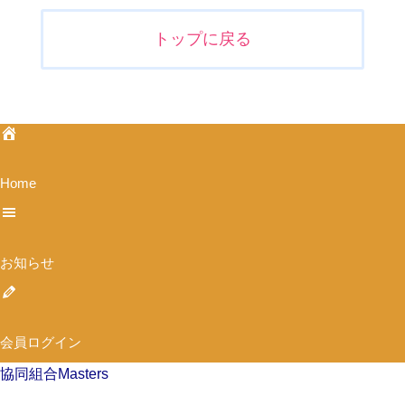
稿
ナ
トップに戻る
ビ
ゲ
ー
シ
ョ
ン
Home
お知らせ
会員ログイン
協同組合Masters