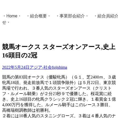
・
Home
・ ・
組合概要
・ ・
事業部会紹介
・ ・
組合員紹
せ
・
・Home・ ・理 念・ ・沿 革・ ・組織図・ ・会
協同組合Masters／
競馬オークス スターズオンアース,史上
国土交通省・経済産業省・農林水産省・厚生労働省 認可
16頭目の2冠
Masters組合員ログイン
2022年5月24日
アジア-社会
fujishima
競馬の第83回オークス（優駿牝馬）（Ｇ１、芝2400ｍ、３歳
牝馬18頭、発走前放馬で１頭競争除外）は５月22日、東京競
馬場で行われ、３番人気のスターズオンアース（クリスト
フ・ルメール騎乗）が２分23秒９で優勝した。桜花賞に続
き、史上16頭目の牝馬クラシック２冠に輝き、１着賞金１億
4,000万円を獲得した。ルメール騎手はこのレース３勝目、
高橋瑞樹調教師は初勝利。
２着には10番人気のスタニングローズ、３着は４番人気のナ