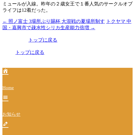
ミュールが入線。昨年の２歳女王で１番人気のサークルオブ
ライフは12着だった。
←
照ノ富士 3場所ぶり賜杯 大混戦の夏場所制す
トクヤマ 中
投
国・嘉興市で疎水性シリカ生産能力倍増
→
稿
トップに戻る
ナ
ビ
トップに戻る
ゲ
ー
シ
Home
ョ
ン
お知らせ