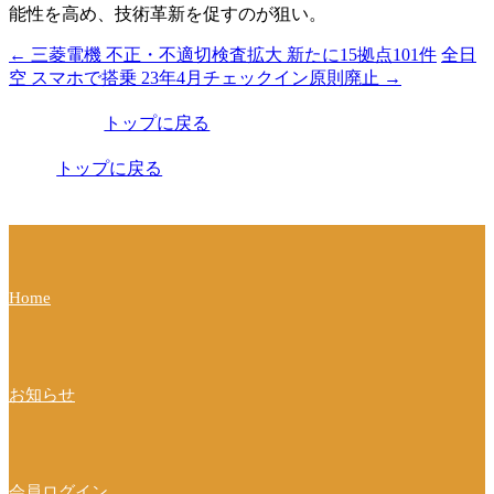
能性を高め、技術革新を促すのが狙い。
←
三菱電機 不正・不適切検査拡大 新たに15拠点101件
全日
投
空 スマホで搭乗 23年4月チェックイン原則廃止
→
稿
トップに戻る
ナ
ビ
トップに戻る
ゲ
ー
シ
Home
ョ
ン
お知らせ
会員ログイン