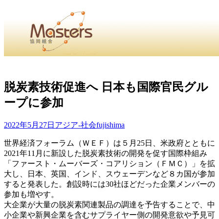
・
Home
・ ・
組合概要
・ ・
事業部会紹介
・ ・
組合員紹
せ
・
脱炭素技術促進へ 日本も国際官民グル
ープに参加
・Home・ ・理 念・ ・沿 革・ ・組織図・ ・会
協同組合Masters／
2022年5月27日
アジア-社会
fujishima
国土交通省・経済産業省・農林水産省・厚生労働省 認可
世界経済フォーラム（ＷＥＦ）は５月25日、米政府とともに
2021年11月に新設した脱炭素技術の開発を促す国際枠組み
Masters組合員ログイン
「ファースト・ムーバーズ・コアリション（ＦＭＣ）」を拡
大し、日本、英国、インド、スウェーデンなど８カ国が参加
すると発表した。創設時には30社ほどだった企業メンバーの
参加も増やす。
大企業が大量の脱炭素関連製品の調達を予告することで、中
小企業や新興企業を含むサプライヤー側の開発意欲や予見可