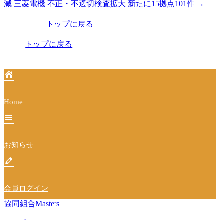
減
三菱電機 不正・不適切検査拡大 新たに15拠点101件
→
稿
トップに戻る
ナ
ビ
トップに戻る
ゲ
ー
シ
Home
ョ
ン
お知らせ
会員ログイン
協同組合Masters