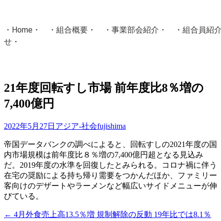
・
Home
・ ・
組合概要
・ ・
事業部会紹介
・ ・
組合員紹
せ
・
・Home・ ・理 念・ ・沿 革・ ・組織図・ ・会
協同組合Masters／
21年度回転すし市場 前年度比8％増の
国土交通省・経済産業省・農林水産省・厚生労働省 認可
7,400億円
Masters組合員ログイン
2022年5月27日
アジア-社会
fujishima
帝国データバンクの調べによると、回転すしの2021年度の国
内市場規模は前年度比８％増の7,400億円超となる見込み
だ。2019年度の水準を回復したとみられる。コロナ禍に伴う
在宅の奨励による持ち帰り需要をつかんだほか、ファミリー
客向けのデザートやラーメンなど幅広いサイドメニューが伸
びている。
←
4月外食売上高13.5％増 規制解除の反動 19年比では8.1％
投