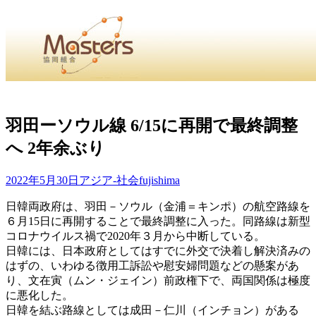
・
Home
・ ・
組合概要
・ ・
事業部会紹介
・ ・
組合員紹
せ
・
羽田ーソウル線 6/15に再開で最終調整
へ 2年余ぶり
・Home・ ・理 念・ ・沿 革・ ・組織図・ ・会
協同組合Masters／
2022年5月30日
アジア-社会
fujishima
国土交通省・経済産業省・農林水産省・厚生労働省 認可
日韓両政府は、羽田－ソウル（金浦＝キンポ）の航空路線を
６月15日に再開することで最終調整に入った。同路線は新型
Masters組合員ログイン
コロナウイルス禍で2020年３月から中断している。
日韓には、日本政府としてはすでに外交で決着し解決済みの
はずの、いわゆる徴用工訴訟や慰安婦問題などの懸案があ
り、文在寅（ムン・ジェイン）前政権下で、両国関係は極度
に悪化した。
日韓を結ぶ路線としては成田－仁川（インチョン）がある