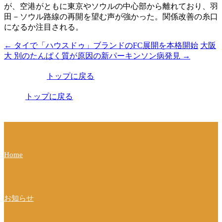
が、空港がともに東京やソウルの中心部から離れており、羽
田－ソウル路線の再開を望む声が強かった。関係改善の糸口
になるか注目される。
←
タイで「ハウスドゥ」ブランドのFC展開を本格開始
大阪
投
大 別のたんぱく質が原因の新パーキンソン病発見
→
稿
トップに戻る
ナ
ビ
トップに戻る
ゲ
ー
シ
Home
ョ
ン
お知らせ