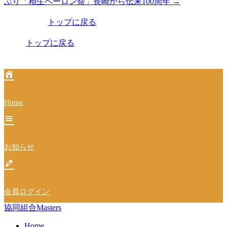
ぶり「相生ペーロン祭」長崎から伝来100周年
→
稿
トップに戻る
ナ
ビ
トップに戻る
ゲ
ー
シ
Home
ョ
ン
お知らせ
会員ログイン
協同組合Masters
Home