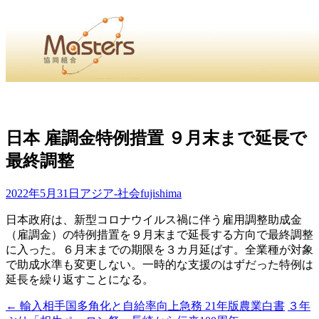
・
Home
・ ・
組合概要
・ ・
事業部会紹介
・ ・
組合員紹
せ
・
日本 雇調金特例措置 ９月末まで延長で
・Home・ ・理 念・ ・沿 革・ ・組織図・ ・会
最終調整
協同組合Masters／
国土交通省・経済産業省・農林水産省・厚生労働省 認可
2022年5月31日
アジア-社会
fujishima
日本政府は、新型コロナウイルス禍に伴う雇用調整助成金
Masters組合員ログイン
（雇調金）の特例措置を９月末まで延長する方向で最終調整
に入った。６月末までの期限を３カ月延ばす。全業種が対象
で助成水準も変更しない。一時的な支援のはずだった特例は
延長を繰り返すことになる。
←
輸入相手国多角化と自給率向上急務 21年版農業白書
３年
投