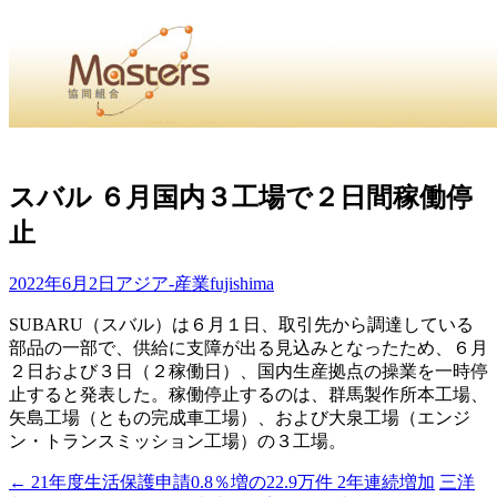
・
Home
・ ・
組合概要
・ ・
事業部会紹介
・ ・
組合員紹
せ
・
スバル ６月国内３工場で２日間稼働停
止
・Home・ ・理 念・ ・沿 革・ ・組織図・ ・会
協同組合Masters／
2022年6月2日
アジア-産業
fujishima
国土交通省・経済産業省・農林水産省・厚生労働省 認可
SUBARU（スバル）は６月１日、取引先から調達している
部品の一部で、供給に支障が出る見込みとなったため、６月
Masters組合員ログイン
２日および３日（２稼働日）、国内生産拠点の操業を一時停
止すると発表した。稼働停止するのは、群馬製作所本工場、
矢島工場（ともの完成車工場）、および大泉工場（エンジ
ン・トランスミッション工場）の３工場。
←
21年度生活保護申請0.8％増の22.9万件 2年連続増加
三洋
投