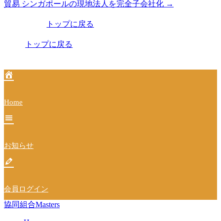
貿易 シンガポールの現地法人を完全子会社化
→
稿
トップに戻る
ナ
ビ
トップに戻る
ゲ
ー
シ
Home
ョ
ン
お知らせ
会員ログイン
協同組合Masters