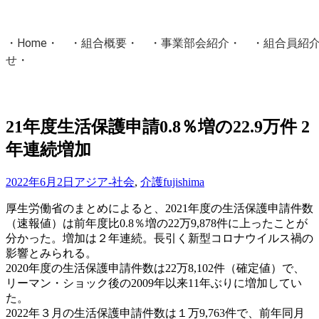
・
Home
・ ・
組合概要
・ ・
事業部会紹介
・ ・
組合員紹
せ
・
・Home・ ・理 念・ ・沿 革・ ・組織図・ ・会
協同組合Masters／
21年度生活保護申請0.8％増の22.9万件 2
国土交通省・経済産業省・農林水産省・厚生労働省 認可
年連続増加
Masters組合員ログイン
2022年6月2日
アジア-社会
,
介護
fujishima
厚生労働省のまとめによると、2021年度の生活保護申請件数
（速報値）は前年度比0.8％増の22万9,878件に上ったことが
分かった。増加は２年連続。長引く新型コロナウイルス禍の
影響とみられる。
2020年度の生活保護申請件数は22万8,102件（確定値）で、
リーマン・ショック後の2009年以来11年ぶりに増加してい
た。
2022年３月の生活保護申請件数は１万9,763件で、前年同月