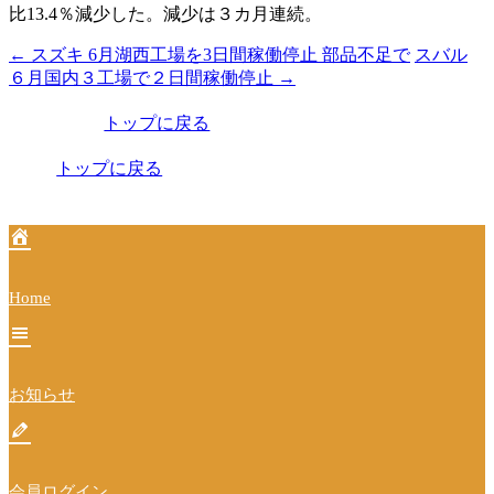
比13.4％減少した。減少は３カ月連続。
←
スズキ 6月湖西工場を3日間稼働停止 部品不足で
スバル
投
６月国内３工場で２日間稼働停止
→
稿
トップに戻る
ナ
ビ
トップに戻る
ゲ
ー
シ
Home
ョ
ン
お知らせ
会員ログイン