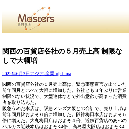
・
Home
・ ・
組合概要
・ ・
事業部会紹介
・ ・
組合員紹
せ
・
関西の百貨店各社の５月売上高 制限な
しで大幅増
・Home・ ・理 念・ ・沿 革・ ・組織図・ ・会
協同組合Masters／
2022年6月3日
アジア-産業
fujishima
国土交通省・経済産業省・農林水産省・厚生労働省 認可
関西の百貨店各社の５月売上高は、緊急事態宣言が出ていた
前年同月と比べて大幅に増加した。各社とも３年ぶりに営業
Masters組合員ログイン
制限のない状況で、大型連休などで外出意欲が高まった消費
者を取り込んだ。
阪急うめだ本店は、阪急メンズ大阪との合計で、売り上げは
前年同月比およそ６倍に増加した。阪神梅田本店はおよそ５
倍に増えた。大丸梅田店はおよそ４倍、近鉄百貨店のあべの
ハルカス近鉄本店はおよそ3.4倍、高島屋大阪店はおよそ3.4