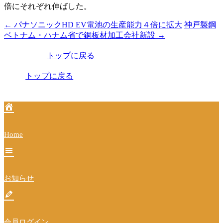
倍にそれぞれ伸ばした。
←
パナソニックHD EV電池の生産能力４倍に拡大
神戸製鋼
投
ベトナム・ハナム省で銅板材加工会社新設
→
稿
トップに戻る
ナ
ビ
トップに戻る
ゲ
ー
シ
Home
ョ
ン
お知らせ
会員ログイン