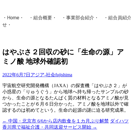
・
Home
・ ・
組合概要
・ ・
事業部会紹介
・ ・
組合員紹
せ
・
・Home・ ・理 念・ ・沿 革・ ・組織図・ ・会
協同組合Masters／
はやぶさ２回収の砂に「生命の源」ア
国土交通省・経済産業省・農林水産省・厚生労働省 認可
ミノ酸 地球外確認初
Masters組合員ログイン
2022年6月7日
アジア-社会
fujishima
宇宙航空研究開発機構（JAXA）の探査機「はやぶさ２」が
小惑星の「りゅうぐう」から地球へ持ち帰ったサンプルの砂
から、生命の源となるたんぱく質の材料となるアミノ酸が見
つかったことが６月６日分かった。アミノ酸を地球以外で確
認するのは初めてという。生命の起源の謎に迫る研究成果。
←
中国・北京市 6/6から店内飲食を１カ月ぶり解禁
ダイハツ
投
香川県で福祉介護・共同送迎サービス開始
→