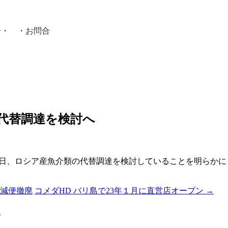
介
・ ・
お問合
員紹介・
代替調達を検討へ
日、ロシア産魚介類の代替調達を検討していることを明らかに
ナ減便撤廃
コメダHD バリ島で23年１月に直営店オープン
→
る