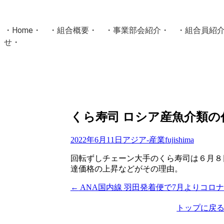
・
Home
・ ・
組合概要
・ ・
事業部会紹介
・ ・
組合員紹
せ
・
・Home・ ・理 念・ ・沿 革・ ・組織図・ ・会
協同組合Masters／
国土交通省・経済産業省・農林水産省・厚生労働省 認可
Masters組合員ログイン
くら寿司 ロシア産魚介類の
2022年6月11日
アジア-産業
fujishima
回転ずしチェーン大手のくら寿司は６月８
達価格の上昇などがその理由。
←
ANA国内線 羽田発着便で7月よりコロ
投
稿
トップに戻
ナ