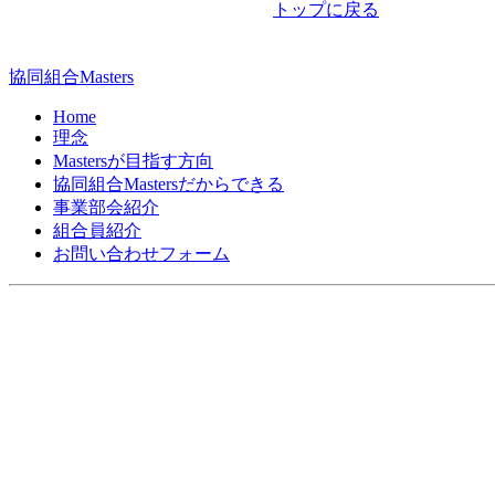
トップに戻る
ビ
ゲ
協同組合Masters
ー
Home
シ
理念
Mastersが目指す方向
ョ
協同組合Mastersだからできる
ン
事業部会紹介
組合員紹介
お問い合わせフォーム