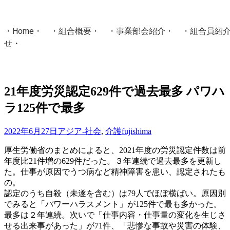
・
Home
・ ・
組合概要
・ ・
事業部会紹介
・ ・
組合員紹
せ
・
・Home・ ・理 念・ ・沿 革・ ・組織図・ ・会
協同組合Masters／
21年度労災認定629件で過去最多 パワハ
国土交通省・経済産業省・農林水産省・厚生労働省 認可
ラ125件で最多
Masters組合員ログイン
2022年6月27日
アジア-社会
,
介護
fujishima
厚生労働省のまとめによると、2021年度の労災認定件数は前
年度比21件増の629件だった。３年連続で過去最多を更新し
た。仕事が原因でうつ病など精神障害を患い、認定されたも
の。
認定のうち自殺（未遂を含む）は79人でほぼ横ばい。原因別
でみると「パワーハラスメント」が125件で最も多かった。
最多は２年連続。次いで「仕事内容・仕事量の変化を生じさ
せる出来事があった」が71件、「悲惨な事故や災害の体験、