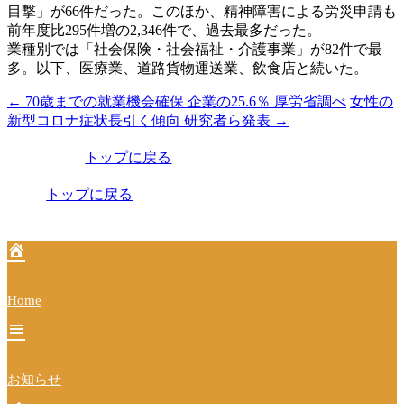
目撃」が66件だった。このほか、精神障害による労災申請も
前年度比295件増の2,346件で、過去最多だった。
業種別では「社会保険・社会福祉・介護事業」が82件で最
多。以下、医療業、道路貨物運送業、飲食店と続いた。
←
70歳までの就業機会確保 企業の25.6％ 厚労省調べ
女性の
投
新型コロナ症状長引く傾向 研究者ら発表
→
稿
トップに戻る
ナ
ビ
トップに戻る
ゲ
ー
シ
Home
ョ
ン
お知らせ