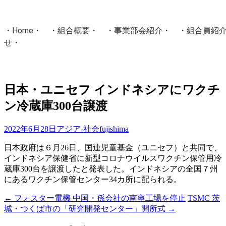
・
Home
・ ・
組合概要
・ ・
事業部会紹介
・ ・
組合員紹
せ
・
・Home・ ・理 念・ ・沿 革・ ・組織図・ ・会
協同組合Masters／
日本・ユニセフ インドネシアにワクチ
国土交通省・経済産業省・農林水産省・厚生労働省 認可
ン冷蔵庫300台譲渡
Masters組合員ログイン
2022年6月28日
アジア-社会
fujishima
日本政府は６月26日、国連児童基金（ユニセフ）と共同で、
インドネシア保健省に新型コロナウイルスワクチン保管用冷
蔵庫300台を譲渡したと発表した。インドネシアの全国７州
にあるワクチン保管センター34カ所に配られる。
←
フォスター電機 中国・孫会社の南寧工場を停止
TSMC 茨
投
城・つくば市の「研究開発センター」開所式
→
稿