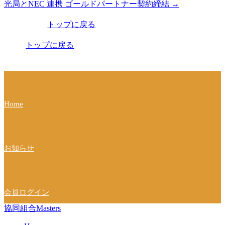
光局とNEC 連携 ゴールドパートナー契約締結
→
稿
トップに戻る
ナ
ビ
トップに戻る
ゲ
ー
シ
Home
ョ
ン
お知らせ
会員ログイン
協同組合Masters