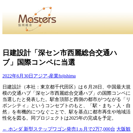
・
Home
・ ・
組合概要
・ ・
事業部会紹介
・ ・
組合員紹
せ
・
日建設計「深セン市西麗総合交通ハ
ブ」国際コンペに当選
・Home・ ・理 念・ ・沿 革・ ・組織図・ ・会
協同組合Masters／
2022年6月30日
アジア-産業
fujishima
国土交通省・経済産業省・農林水産省・厚生労働省 認可
日建設計（本社：東京都千代田区）は６月28日、中国最大規
模の交通ハブ「深セン市西麗総合交通ハブ」の国際コンペに
Masters組合員ログイン
当選したと発表した。駅舎頂部と西側の都市がつながる「リ
ボンシティ」というコンセプトのもと、「駅・まち・人・自
然」を有機的につなぐことで、駅を基点に都市再生や地域活
性化を図る。同プロジェクトは2025年の完成を予定。
←
ホンダ 新型ステップワゴン発売1ヵ月で2万7,000台
大阪観
投