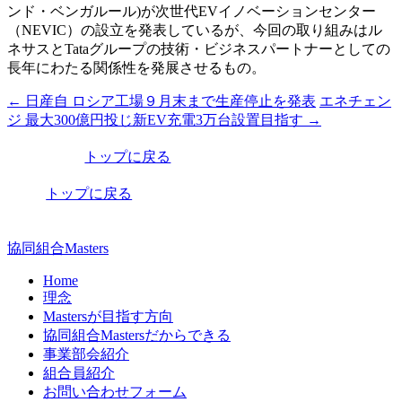
ンド・ベンガルール)が次世代EVイノベーションセンター
（NEVIC）の設立を発表しているが、今回の取り組みはル
ネサスとTataグループの技術・ビジネスパートナーとしての
長年にわたる関係性を発展させるもの。
←
日産自 ロシア工場９月末まで生産停止を発表
エネチェン
投
ジ 最大300億円投じ新EV充電3万台設置目指す
→
稿
トップに戻る
ナ
ビ
トップに戻る
ゲ
ー
協同組合Masters
シ
Home
理念
ョ
Mastersが目指す方向
ン
協同組合Mastersだからできる
事業部会紹介
組合員紹介
お問い合わせフォーム