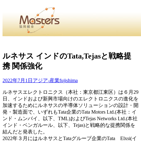
・
Home
・ ・
組合概要
・ ・
事業部会紹介
・ ・
組合員紹
せ
・
ルネサス インドのTata,Tejasと戦略提
携 関係強化
・Home・ ・理 念・ ・沿 革・ ・組織図・ ・会
協同組合Masters／
2022年7月1日
アジア-産業
fujishima
国土交通省・経済産業省・農林水産省・厚生労働省 認可
ルネサスエレクトロニクス（本社：東京都江東区）は６月29
日、インドおよび新興市場向けのエレクトロニクスの進化を
Masters組合員ログイン
加速するためにルネサスの半導体ソリューションの設計・開
発・製造面で、いずれもTata企業のTata Motors Ltd.(本社：イ
ンド・ムンバイ、以下、TML)およびTejas Networks Ltd.(本社
インド・ベンガルール、以下、Tejas)と戦略的な提携関係を
結んだと発表した。
2022年３月にはルネサスとTataグループ企業のTata Elxsi(イ