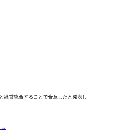
ンと経営統合することで合意したと発表し
超
→