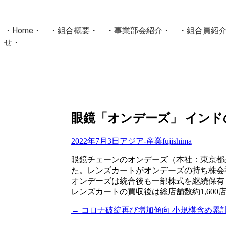
・
Home
・ ・
組合概要
・ ・
事業部会紹介
・ ・
組合員紹
せ
・
・Home・ ・理 念・ ・沿 革・ ・組織図・ ・会
協同組合Masters／
国土交通省・経済産業省・農林水産省・厚生労働省 認可
Masters組合員ログイン
眼鏡「オンデーズ」 イン
2022年7月3日
アジア-産業
fujishima
眼鏡チェーンのオンデーズ（本社：東京都
た。レンズカートがオンデーズの持ち株会
オンデーズは統合後も一部株式を継続保有
レンズカートの買収後は総店舗数約1,60
←
コロナ破綻再び増加傾向 小規模含め累計3
投