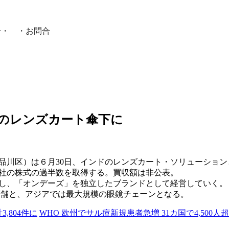
介
・ ・
お問合
員紹介・
ドのレンズカート傘下に
品川区）は６月30日、インドのレンズカート・ソリューショ
社の株式の過半数を取得する。買収額は非公表。
し、「オンデーズ」を独立したブランドとして経営していく。
0店舗と、アジアでは最大規模の眼鏡チェーンとなる。
,804件に
WHO 欧州でサル痘新規患者急増 31カ国で4,500人