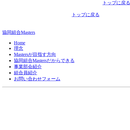
稿
トップに戻
ナ
トップに戻る
ビ
ゲ
協同組合Masters
ー
Home
シ
理念
Mastersが目指す方向
ョ
協同組合Mastersだからできる
ン
事業部会紹介
組合員紹介
お問い合わせフォーム