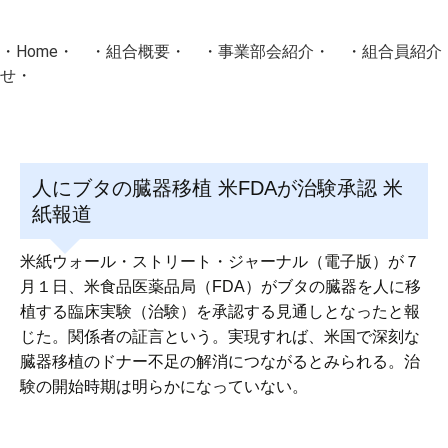
・
Home
・ ・
組合概要
・ ・
事業部会紹介
・ ・
組合員紹介
せ
・
・Home・ ・理 念・ ・沿 革・ ・組織図・ ・会
協同組合Masters／
人にブタの臓器移植 米FDAが治験承認 米
国土交通省・経済産業省・農林水産省・厚生労働省 認可
紙報道
Masters組合員ログイン
米紙ウォール・ストリート・ジャーナル（電子版）が７
月１日、米食品医薬品局（FDA）がブタの臓器を人に移
植する臨床実験（治験）を承認する見通しとなったと報
じた。関係者の証言という。実現すれば、米国で深刻な
臓器移植のドナー不足の解消につながるとみられる。治
験の開始時期は明らかになっていない。