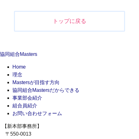
投
稿
ナ
トップに戻る
ビ
ゲ
ー
シ
協同組合Masters
ョ
ン
Home
理念
Mastersが目指す方向
協同組合Mastersだからできる
事業部会紹介
組合員紹介
お問い合わせフォーム
【新本部事務所】
〒550-0013