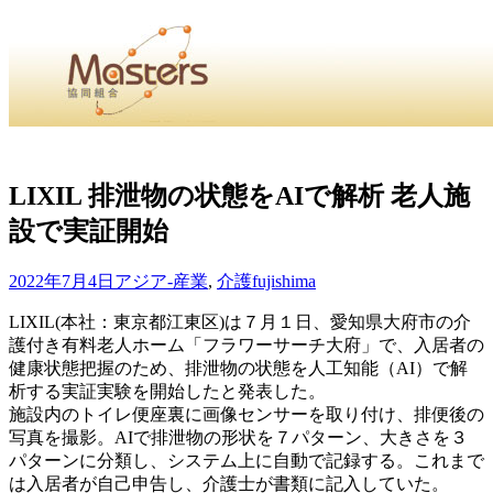
・
Home
・ ・
組合概要
・ ・
事業部会紹介
・ ・
組合員紹
せ
・
LIXIL 排泄物の状態をAIで解析 老人施
設で実証開始
・Home・ ・理 念・ ・沿 革・ ・組織図・ ・会
協同組合Masters／
2022年7月4日
アジア-産業
,
介護
fujishima
国土交通省・経済産業省・農林水産省・厚生労働省 認可
LIXIL(本社：東京都江東区)は７月１日、愛知県大府市の介
護付き有料老人ホーム「フラワーサーチ大府」で、入居者の
Masters組合員ログイン
健康状態把握のため、排泄物の状態を人工知能（AI）で解
析する実証実験を開始したと発表した。
施設内のトイレ便座裏に画像センサーを取り付け、排便後の
写真を撮影。AIで排泄物の形状を７パターン、大きさを３
パターンに分類し、システム上に自動で記録する。これまで
は入居者が自己申告し、介護士が書類に記入していた。