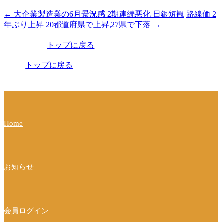
←
大企業製造業の6月景況感 2期連続悪化 日銀短観
路線価 2
投
年ぶり上昇 20都道府県で上昇,27県で下落
→
稿
トップに戻る
ナ
ビ
トップに戻る
ゲ
ー
シ
Home
ョ
ン
お知らせ
会員ログイン