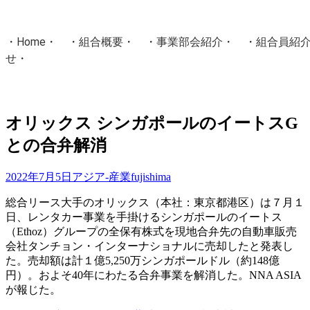
・
Home
・ ・
組合概要
・ ・
事業部会紹介
・ ・
組合員紹
せ
・
・Home・ ・理 念・ ・沿 革・ ・組織図・ ・会
協同組合Masters／
オリックス シンガポールのイートスG
国土交通省・経済産業省・農林水産省・厚生労働省 認可
との合弁解消
Masters組合員ログイン
2022年7月5日
アジア-産業
fujishima
総合リース大手のオリックス（本社：東京都港区）は７月１
日、レンタカー事業を手掛けるシンガポールのイートス
（Ethoz）グループの全保有株式を現地合弁先の自動車販売
会社タンチョン・インターナショナルに売却したと発表し
た。売却額は計１億5,250万シンガポールドル（約148億
円）。およそ40年にわたる合弁事業を解消した。NNA ASIA
が報じた。