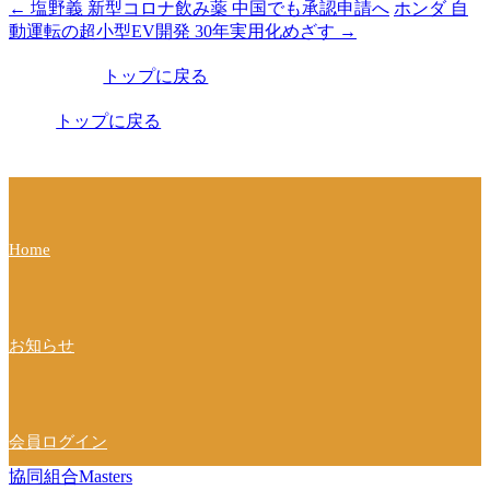
←
塩野義 新型コロナ飲み薬 中国でも承認申請へ
ホンダ 自
投
動運転の超小型EV開発 30年実用化めざす
→
稿
トップに戻る
ナ
ビ
トップに戻る
ゲ
ー
シ
Home
ョ
ン
お知らせ
会員ログイン
協同組合Masters