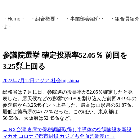
・
Home
・ ・
組合概要
・ ・
事業部会紹介
・ ・
組合員紹
せ
・
・Home・ ・理 念・ ・沿 革・ ・組織図・ ・会
協同組合Masters／
参議院選挙 確定投票率52.05％ 前回を
国土交通省・経済産業省・農林水産省・厚生労働省 認可
3.25㌽上回る
Masters組合員ログイン
2022年7月12日
アジア-社会
fujishima
総務省は７月11日、参院選の投票率が52.05％確定したと発
表した。悪天候などの影響で50％を割り込んだ前回2019年の
参院選から3.25ポイント上昇した。最高は山形県の61.87％、
最低は徳島県の45.72％だった。このほか、東京都は
56.55％、大阪府は52.45％など。
←
NX台湾 倉庫で保税認証取得し半導体の空調施設を新設
投
マカオ コロナで都市封鎖 カジノも全面営業停止
→