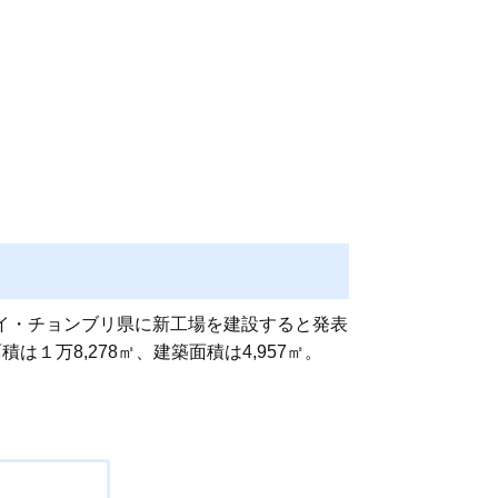
が、 タイ・チョンブリ県に新工場を建設すると発表
１万8,278㎡、建築面積は4,957㎡。