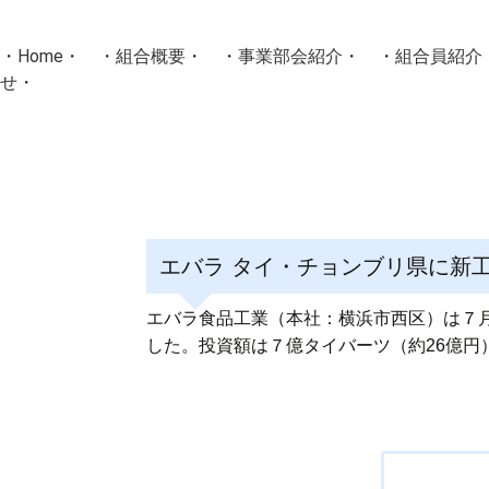
・
Home
・ ・
組合概要
・ ・
事業部会紹介
・ ・
組合員紹介
せ
・
・Home・ ・理 念・ ・沿 革・ ・組織図・ ・会
協同組合Masters／
国土交通省・経済産業省・農林水産省・厚生労働省 認可
エバラ タイ・チョンブリ県に新工
Masters組合員ログイン
エバラ食品工業（本社：横浜市西区）は７月14日
した。投資額は７億タイバーツ（約26億円）。
投
稿
ナ