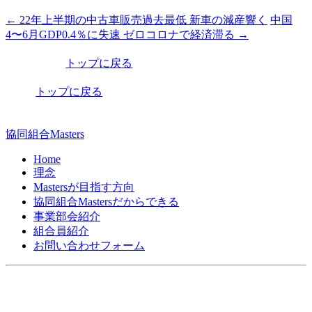
←
22年上半期の中古車販売過去最低 新車の減産響く
中国
投
4〜6月GDP0.4％に失速 ゼロコロナで経済滞る
→
稿
トップに戻る
ナ
ビ
トップに戻る
ゲ
ー
協同組合Masters
シ
Home
理念
ョ
Mastersが目指す方向
ン
協同組合Mastersだからできる
事業部会紹介
組合員紹介
お問い合わせフォーム