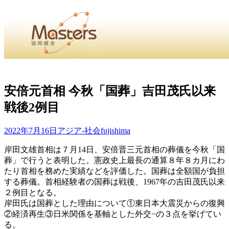
・
Home
・ ・
組合概要
・ ・
事業部会紹介
・ ・
組合員紹
せ
・
安倍元首相 今秋「国葬」吉田茂氏以来
戦後2例目
・Home・ ・理 念・ ・沿 革・ ・組織図・ ・会
協同組合Masters／
2022年7月16日
アジア-社会
fujishima
国土交通省・経済産業省・農林水産省・厚生労働省 認可
岸田文雄首相は７月14日、安倍晋三元首相の葬儀を今秋「国
葬」で行うと表明した。憲政史上最長の通算８年８カ月にわ
Masters組合員ログイン
たり首相を務めた実績などを評価した。国葬は全額国が負担
する葬儀。首相経験者の国葬は戦後、1967年の吉田茂氏以来
２例目となる。
岸田氏は国葬とした理由について①東日本大震災からの復興
②経済再生③日米関係を基軸とした外交−の３点を挙げてい
る。