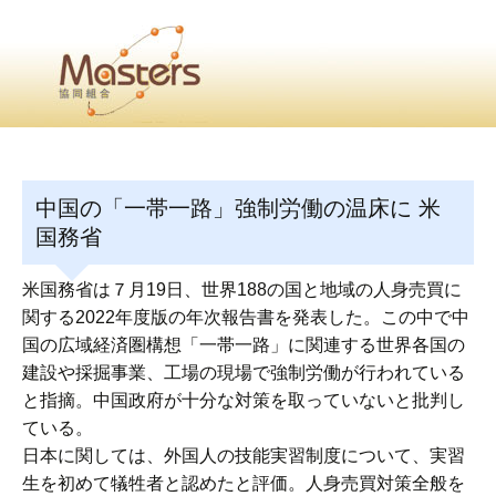
・
Home
・ ・
組合概要
・ ・
事業部会紹介
・ ・
組合員紹介
せ
・
中国の「一帯一路」強制労働の温床に 米
・Home・ ・理 念・ ・沿 革・ ・組織図・ ・会
国務省
協同組合Masters／
米国務省は７月19日、世界188の国と地域の人身売買に
国土交通省・経済産業省・農林水産省・厚生労働省 認可
関する2022年度版の年次報告書を発表した。この中で中
国の広域経済圏構想「一帯一路」に関連する世界各国の
Masters組合員ログイン
建設や採掘事業、工場の現場で強制労働が行われている
と指摘。中国政府が十分な対策を取っていないと批判し
ている。
日本に関しては、外国人の技能実習制度について、実習
生を初めて犠牲者と認めたと評価。人身売買対策全般を