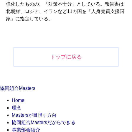
強化したものの、「対策不十分」としている。報告書は
北朝鮮、ロシア、イランなど11カ国を「人身売買支援国
家」に指定している。
投
稿
ナ
トップに戻る
ビ
ゲ
ー
シ
協同組合Masters
ョ
ン
Home
理念
Mastersが目指す方向
協同組合Mastersだからできる
事業部会紹介