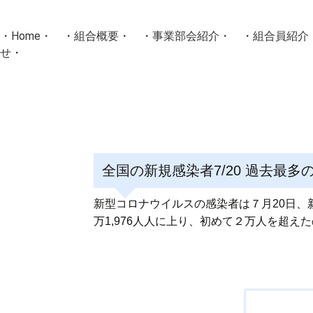
・
Home
・ ・
組合概要
・ ・
事業部会紹介
・ ・
組合員紹介
せ
・
・Home・ ・理 念・ ・沿 革・ ・組織図・ ・会
協同組合Masters／
国土交通省・経済産業省・農林水産省・厚生労働省 認可
全国の新規感染者7/20 過去最多の1
Masters組合員ログイン
新型コロナウイルスの感染者は７月20日、
万1,976人人に上り、初めて２万人を超
投
稿
ナ