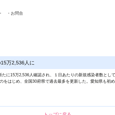
・ ・
お問合
員紹介・
5万2,536人に
新たに15万2,536人確認され、１日あたりの新規感染者数と
えたのをはじめ、全国30府県で過去最多を更新した。愛知県も初
トップに戻る