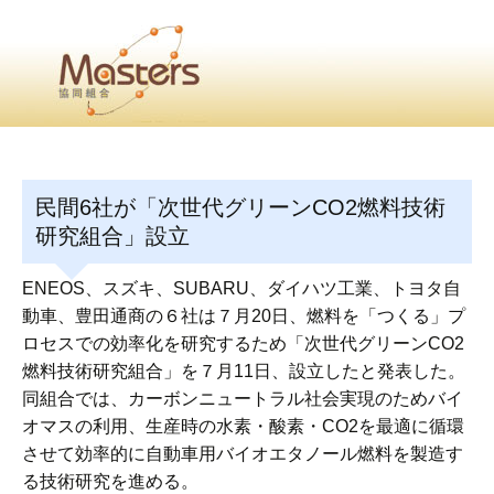
・
Home
・ ・
組合概要
・ ・
事業部会紹介
・ ・
組合員紹介
せ
・
民間6社が「次世代グリーンCO2燃料技術
・Home・ ・理 念・ ・沿 革・ ・組織図・ ・会
研究組合」設立
協同組合Masters／
ENEOS、スズキ、SUBARU、ダイハツ工業、トヨタ自
国土交通省・経済産業省・農林水産省・厚生労働省 認可
動車、豊田通商の６社は７月20日、燃料を「つくる」プ
ロセスでの効率化を研究するため「次世代グリーンCO2
Masters組合員ログイン
燃料技術研究組合」を７月11日、設立したと発表した。
同組合では、カーボンニュートラル社会実現のためバイ
オマスの利用、生産時の水素・酸素・CO2を最適に循環
させて効率的に自動車用バイオエタノール燃料を製造す
る技術研究を進める。