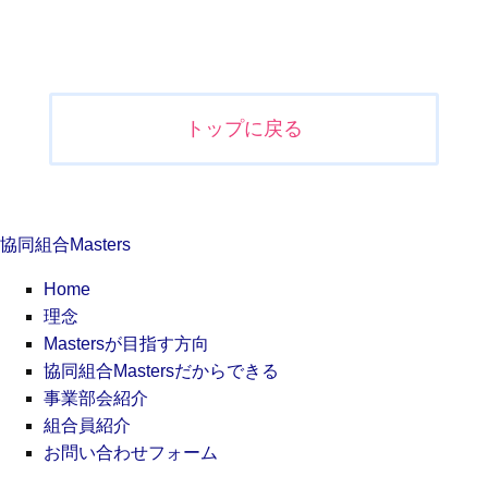
投
稿
ナ
トップに戻る
ビ
ゲ
ー
シ
協同組合Masters
ョ
ン
Home
理念
Mastersが目指す方向
協同組合Mastersだからできる
事業部会紹介
組合員紹介
お問い合わせフォーム