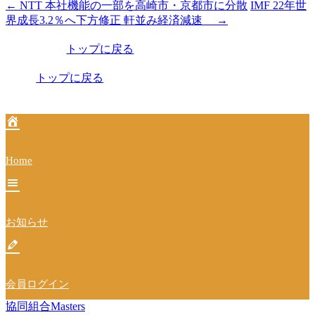
←
NTT 本社機能の一部を高崎市・京都市に分散
IMF 22年世
投
界成長3.2％へ下方修正 軒並み経済減速
→
稿
トップに戻る
ナ
ビ
トップに戻る
ゲ
ー
シ
Home
ョ
ン
お知らせ
会員ログイン
協同組合Masters