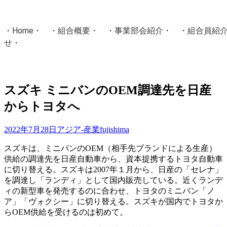
・
Home
・ ・
組合概要
・ ・
事業部会紹介
・ ・
組合員紹
せ
・
・Home・ ・理 念・ ・沿 革・ ・組織図・ ・会
協同組合Masters／
スズキ ミニバンのOEM調達先を日産
国土交通省・経済産業省・農林水産省・厚生労働省 認可
からトヨタへ
Masters組合員ログイン
2022年7月28日
アジア-産業
fujishima
スズキは、ミニバンのOEM（相手先ブランドによる生産）
供給の調達先を日産自動車から、資本提携するトヨタ自動車
に切り替える。スズキは2007年１月から、日産の「セレナ」
を調達し「ランディ」として国内販売している。近くランデ
ィの新型車を発売するのに合わせ、トヨタのミニバン「ノ
ア」「ヴォクシー」に切り替える。スズキが国内でトヨタか
らOEM供給を受けるのは初めて。