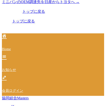
ミニバンのOEM調達先を日産からトヨタへ
→
稿
トップに戻る
ナ
ビ
トップに戻る
ゲ
ー
シ
Home
ョ
ン
お知らせ
会員ログイン
協同組合Masters