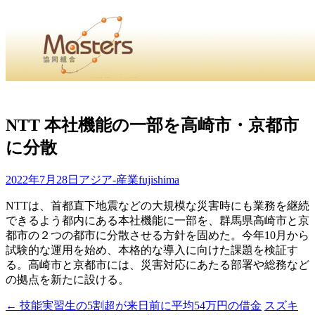
・
Home
・ ・
組合概要
・ ・
事業部会紹介
・ ・
組合員紹
せ
・
NTT 本社機能の一部を高崎市・京都市
に分散
・Home・ ・理 念・ ・沿 革・ ・組織図・ ・会
協同組合Masters／
2022年7月28日
アジア-産業
fujishima
国土交通省・経済産業省・農林水産省・厚生労働省 認可
NTTは、首都直下地震などの大規模な災害時にも業務を継続
できるよう都内にある本社機能に一部を、群馬県高崎市と京
Masters組合員ログイン
都市の２つの都市に分散させる方針を固めた。今年10月から
試験的な運用を始め、本格的な導入に向けた課題を検証す
る。高崎市と京都市には、災害対応にあたる部署や総務など
の拠点を新たに設ける。
←
技能実習生の5割超が来日前に平均54万円の借金
スズキ
投