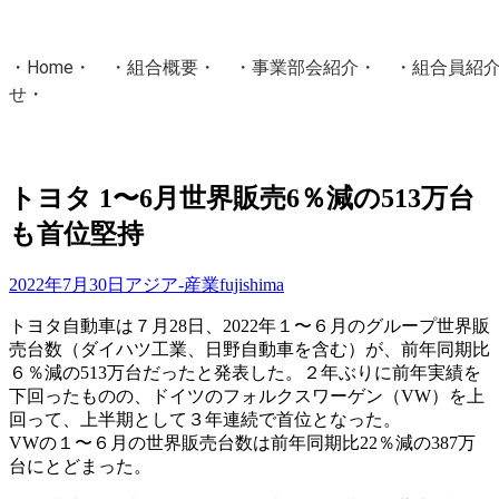
・
Home
・ ・
組合概要
・ ・
事業部会紹介
・ ・
組合員紹
せ
・
・Home・ ・理 念・ ・沿 革・ ・組織図・ ・会
協同組合Masters／
トヨタ 1〜6月世界販売6％減の513万台
国土交通省・経済産業省・農林水産省・厚生労働省 認可
も首位堅持
Masters組合員ログイン
2022年7月30日
アジア-産業
fujishima
トヨタ自動車は７月28日、2022年１〜６月のグループ世界販
売台数（ダイハツ工業、日野自動車を含む）が、前年同期比
６％減の513万台だったと発表した。２年ぶりに前年実績を
下回ったものの、ドイツのフォルクスワーゲン（VW）を上
回って、上半期として３年連続で首位となった。
VWの１〜６月の世界販売台数は前年同期比22％減の387万
台にとどまった。