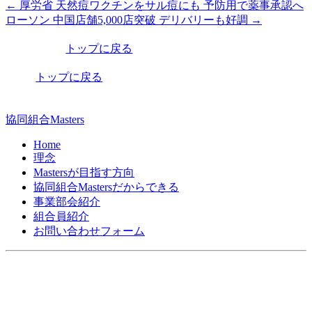
←
厚労省 天然痘ワクチンをサル痘にも 予防用で薬事承認へ
投
ローソン 中国店舗5,000店突破 デリバリーも好調
→
稿
トップに戻る
ナ
ビ
トップに戻る
ゲ
ー
協同組合Masters
シ
Home
理念
ョ
Mastersが目指す方向
ン
協同組合Mastersだからできる
事業部会紹介
組合員紹介
お問い合わせフォーム