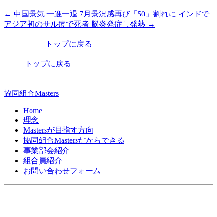
←
中国景気 一進一退 7月景況感再び「50」割れに
インドで
投
アジア初のサル痘で死者 脳炎発症し発熱
→
稿
トップに戻る
ナ
ビ
トップに戻る
ゲ
ー
協同組合Masters
シ
Home
理念
ョ
Mastersが目指す方向
ン
協同組合Mastersだからできる
事業部会紹介
組合員紹介
お問い合わせフォーム