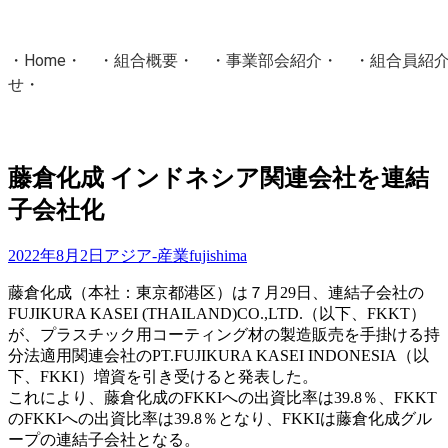
・
Home
・ ・
組合概要
・ ・
事業部会紹介
・ ・
組合員紹
せ
・
・Home・ ・理 念・ ・沿 革・ ・組織図・ ・会
協同組合Masters／
藤倉化成 インドネシア関連会社を連結
国土交通省・経済産業省・農林水産省・厚生労働省 認可
子会社化
Masters組合員ログイン
2022年8月2日
アジア-産業
fujishima
藤倉化成（本社：東京都港区）は７月29日、連結子会社の
FUJIKURA KASEI (THAILAND)CO.,LTD.（以下、FKKT）
が、プラスチック用コーティング材の製造販売を手掛ける持
分法適用関連会社のPT.FUJIKURA KASEI INDONESIA（以
下、FKKI）増資を引き受けると発表した。
これにより、藤倉化成のFKKIへの出資比率は39.8％、FKKT
のFKKIへの出資比率は39.8％となり、FKKIは藤倉化成グル
ープの連結子会社となる。