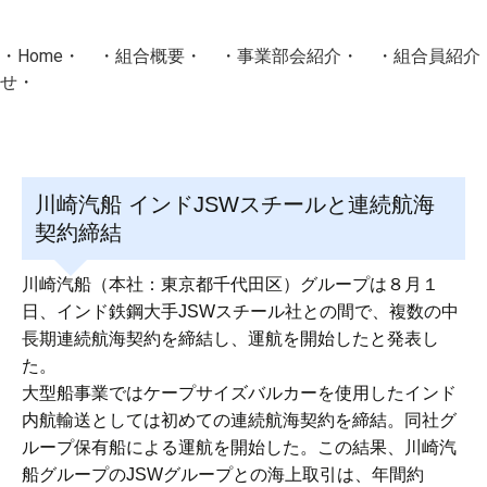
・
Home
・ ・
組合概要
・ ・
事業部会紹介
・ ・
組合員紹介
せ
・
・Home・ ・理 念・ ・沿 革・ ・組織図・ ・会
協同組合Masters／
川崎汽船 インドJSWスチールと連続航海
国土交通省・経済産業省・農林水産省・厚生労働省 認可
契約締結
Masters組合員ログイン
川崎汽船（本社：東京都千代田区）グループは８月１
日、インド鉄鋼大手JSWスチール社との間で、複数の中
長期連続航海契約を締結し、運航を開始したと発表し
た。
大型船事業ではケープサイズバルカーを使用したインド
内航輸送としては初めての連続航海契約を締結。同社グ
ループ保有船による運航を開始した。この結果、川崎汽
船グループのJSWグループとの海上取引は、年間約