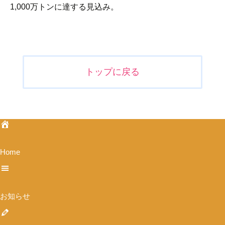
1,000万トンに達する見込み。
投
稿
ナ
トップに戻る
ビ
ゲ
ー
シ
ョ
ン
Home
お知らせ