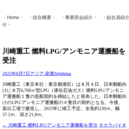
・
Home
・ ・
組合概要
・ ・
事業部会紹介
・ ・
組合員紹
せ
・
・Home・ ・理 念・ ・沿 革・ ・組織図・ ・会
協同組合Masters／
川崎重工 燃料LPG/アンモニア運搬船を
国土交通省・経済産業省・農林水産省・厚生労働省 認可
受注
Masters組合員ログイン
2022年8月7日
アジア-産業
fujishima
川崎重工（東京本社：東京都港区）は８月４日、日本郵船向
けに８万6,700㎥型LPG（液化石油ガス）燃料LPG/アンモニ
ア運搬船１隻の造船契約を締結したと発表した。日本郵船向
けのLPG/アンモニア運搬船の４隻目の契約となる。今後、
坂出工場で建造し、2025年に竣工予定。全長約230ｍ、幅
37.2ｍ、深さ21,9ｍ。
←
川崎重工 燃料LPG/アンモニア運搬船を受注
タカラバイオ
投