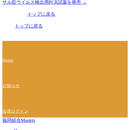
サル痘ウイルス検出用PCR試薬を発売
→
稿
トップに戻る
ナ
ビ
トップに戻る
ゲ
ー
シ
Home
ョ
ン
お知らせ
会員ログイン
協同組合Masters