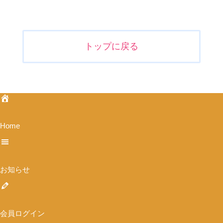
投
稿
ナ
トップに戻る
ビ
ゲ
ー
シ
ョ
ン
Home
お知らせ
会員ログイン