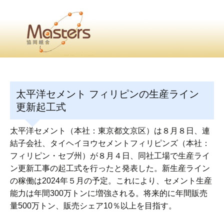
・
Home
・ ・
組合概要
・ ・
事業部会紹介
・ ・
組合員紹介
せ
・
太平洋セメント フィリピンの生産ライン
・Home・ ・理 念・ ・沿 革・ ・組織図・ ・会
更新起工式
協同組合Masters／
太平洋セメント（本社：東京都文京区）は８月８日、連
国土交通省・経済産業省・農林水産省・厚生労働省 認可
結子会社、タイヘイヨウセメントフィリピンズ（本社：
フィリピン・セブ州）が８月４日、同社工場で生産ライ
Masters組合員ログイン
ン更新工事の起工式を行ったと発表した。新生産ライン
の稼働は2024年５月の予定。これにより、セメント生産
能力は年間300万トンに増強される。将来的に年間販売
量500万トン、販売シェア10％以上を目指す。