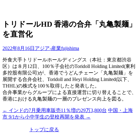
トリドールHD 香港の合弁「丸亀製麺」
認可
を直営化
2022年8月16日
アジア-産業
fujishima
外食大手トリドールホールディングス（本社：東京都渋谷
区）は８月12日、100％子会社のToridoll Holding Limited(東利
多控股有限公司)が、香港でうどんチェーン「丸亀製麺」を
展開する合弁会社、Toridoll and Heyi Holding Limited(以下、
THHL)の株式を100％取得したと発表した。
合弁事業からグループによる直接運営に切り替えることで、
香港における丸亀製麺の一層のプレゼンス向上を図る。
←
インドの7月乗用車販売11％増の29万3,800台
中国・上海
投
市 9/1から小中学生の登校再開を発表
→
稿
トップに戻る
ナ