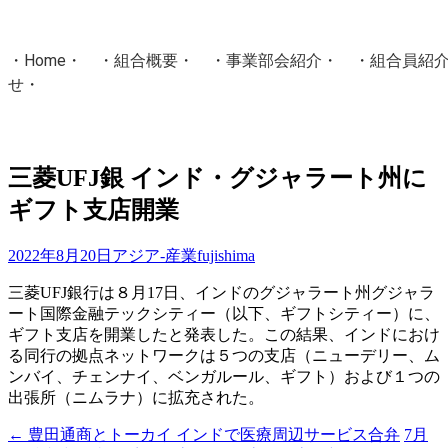
・
Home
・ ・
組合概要
・ ・
事業部会紹介
・ ・
組合員紹
せ
・
・Home・ ・理 念・ ・沿 革・ ・組織図・ ・会
協同組合Masters／
三菱UFJ銀 インド・グジャラート州に
国土交通省・経済産業省・農林水産省・厚生労働省 認可
ギフト支店開業
Masters組合員ログイン
2022年8月20日
アジア-産業
fujishima
三菱UFJ銀行は８月17日、インドのグジャラート州グジャラ
ート国際金融テックシティー（以下、ギフトシティー）に、
ギフト支店を開業したと発表した。この結果、インドにおけ
る同行の拠点ネットワークは５つの支店（ニューデリー、ム
ンバイ、チェンナイ、ベンガルール、ギフト）および１つの
出張所（ニムラナ）に拡充された。
←
豊田通商とトーカイ インドで医療周辺サービス合弁
7月
投