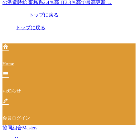
の派遣時給 事務系2.4％高 IT3.3％高で最高更新
→
稿
トップに戻る
ナ
ビ
トップに戻る
ゲ
ー
シ
Home
ョ
ン
お知らせ
会員ログイン
協同組合Masters