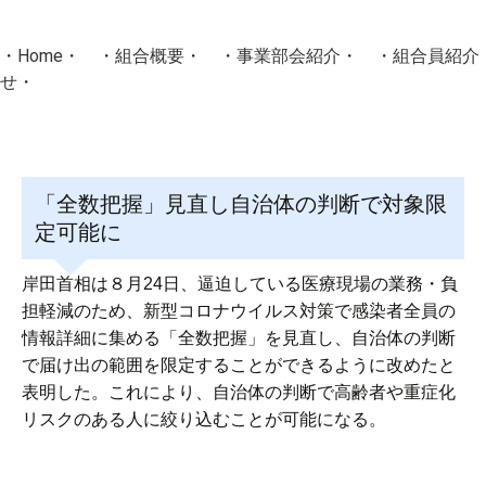
・
Home
・ ・
組合概要
・ ・
事業部会紹介
・ ・
組合員紹介
せ
・
・Home・ ・理 念・ ・沿 革・ ・組織図・ ・会
協同組合Masters／
「全数把握」見直し自治体の判断で対象限
国土交通省・経済産業省・農林水産省・厚生労働省 認可
定可能に
Masters組合員ログイン
岸田首相は８月24日、逼迫している医療現場の業務・負
担軽減のため、新型コロナウイルス対策で感染者全員の
情報詳細に集める「全数把握」を見直し、自治体の判断
で届け出の範囲を限定することができるように改めたと
表明した。これにより、自治体の判断で高齢者や重症化
リスクのある人に絞り込むことが可能になる。