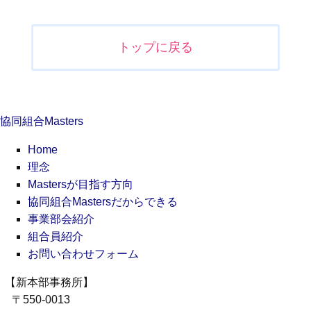
投
稿
ナ
トップに戻る
ビ
ゲ
ー
シ
協同組合Masters
ョ
ン
Home
理念
Mastersが目指す方向
協同組合Mastersだからできる
事業部会紹介
組合員紹介
お問い合わせフォーム
【新本部事務所】
〒550-0013