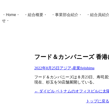
・
Home
・ ・
組合概要
・ ・
事業部会紹介
・ ・
組合員紹
せ
・
・Home・ ・理 念・ ・沿 革・ ・組織図・ ・会
協同組合Masters／
国土交通省・経済産業省・農林水産省・厚生労働省 認可
Masters組合員ログイン
フード＆カンパニーズ 香港
2022年8月25日
アジア-産業
fujishima
フード＆カンパニーズは８月23日、寿司居
現在、杉玉を50店舗展開している。
←
ダイビル ベトナムのオフィスビルに太
投
稿
トップに戻
ナ