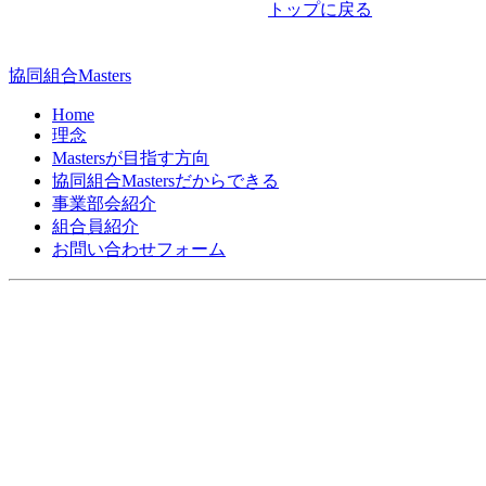
トップに戻る
ビ
ゲ
協同組合Masters
ー
Home
シ
理念
Mastersが目指す方向
ョ
協同組合Mastersだからできる
ン
事業部会紹介
組合員紹介
お問い合わせフォーム