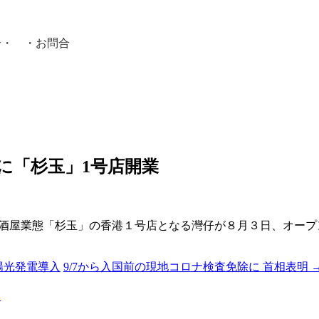
介
・ ・
お問合
員紹介・
に「杉玉」1号店開業
酒屋業態「杉玉」の香港１号店となる灣仔が８月３日、オープンし
陽光発電導入
9/7から入国前の現地コロナ検査免除に 首相表明
る