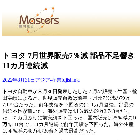
・
Home
・ ・
組合概要
・ ・
事業部会紹介
・ ・
組合員紹
せ
・
トヨタ 7月世界販売7％減 部品不足響き
11カ月連続減
・Home・ ・理 念・ ・沿 革・ ・組織図・ ・会
協同組合Masters／
2022年8月31日
アジア-産業
fujishima
国土交通省・経済産業省・農林水産省・厚生労働省 認可
トヨタ自動車が８月30日発表したした７月の販売・生産・輸
出実績によると、世界販売台数は前年同月比7％減の79万
Masters組合員ログイン
7,179台だった。前年実績を下回るのは11カ月連続。部品の
供給不足が響いた。海外販売は4.1％減の69万2,748台だっ
た。２カ月ぶりに前実績を下回った。国内販売は25％減の10
万4,431台で、11カ月連続で前年実績を下回った。海外生産
は４％増の48万4,730台と過去最高だった。