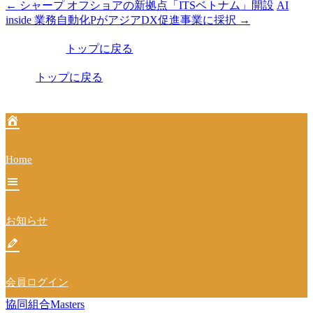
←
シャープ オフショアの新拠点「ITSベトナム」開設
AI
投
inside 業務自動化PがアジアDX促進事業に採択
→
稿
トップに戻る
ナ
ビ
トップに戻る
ゲ
ー
シ
Home
ョ
ン
お知らせ
会員ログイン
協同組合Masters