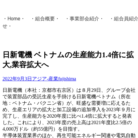
・
Home
・ ・
組合概要
・ ・
事業部会紹介
・ ・
組合員紹
せ
・
・Home・ ・理 念・ ・沿 革・ ・組織図・ ・会
協同組合Masters／
日新電機 ベトナムの生産能力1.4倍に拡
国土交通省・経済産業省・農林水産省・厚生労働省 認可
大,業容拡大へ
Masters組合員ログイン
2022年9月3日
アジア-産業
fujishima
日新電機（本社：京都市右京区）は８月29日、グループ会社
で装置部品の受託生産を手掛ける日新電機ベトナム（所在
地：ベトナム・バクニン省）が、旺盛な需要増に応えるた
め、生産エリアの拡大と加工設備の追加導入を2023年９月に
完了し、生産能力を2020年度に比べ1.4倍に拡大すると発表
した。これにより、2023年度の売上高は2021年度比2.5倍の
4,000万ドル（約55億円）を目指す。
半導体装置業界のほか、再生可能エネルギー関連や電気自動