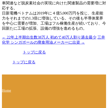
車関連など脱炭素社会の実現に向けた関連製品の需要増に対
応する。
日新電機ベトナムは2019年に４億5,000万円を投じ、生産能
力をそれまでの1.3倍に増強している。その後も半導体業界
を中心に需要が増加、工場はフル稼働生産が続いており、今
回新たに工場の拡張、設備の増強を進めるもの。
←
22年上半期出生数38万人 初めて40万人割り過去最少
三井
投
化学 シンガポールの廃食用油メーカーに出資
→
稿
トップに戻る
ナ
ビ
トップに戻る
ゲ
ー
シ
Home
ョ
ン